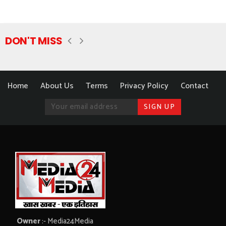
DON'T MISS
Home
About Us
Terms
Privacy Policy
Contact
Owner
:- Media24Media