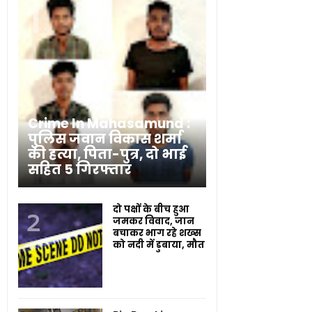
Crime In Mahasamund :
पुलिस जवान विकास शर्मा
की हत्या, पिता-पुत्र, दो भाई
सहित 5 गिरफ्तार
दो पक्षों के बीच हुआ
जमकर विवाद, जान
बचाकर भाग रहे शख्स
को नदी में डुबाया, मौत