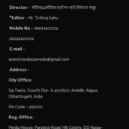
Director
:- मीडिया24मीडिया (पार्टनर-श्री तीर्थराज साहू)
*Editor
:- Mr. Tirthraj Sahu
Mobile No
:- 9669140004
,9424240004
E-mail
:-
anand.media24media@gmail.com
Address
:-
City Office:
Sai Twins, Fourth Flor- A-401/501, Amlidih, Raipur,
Chhattisgarh, India
Pin Code – 492001
Reg. Office:
Media House, Paraskol Road, HB Colony, DD Nagar-