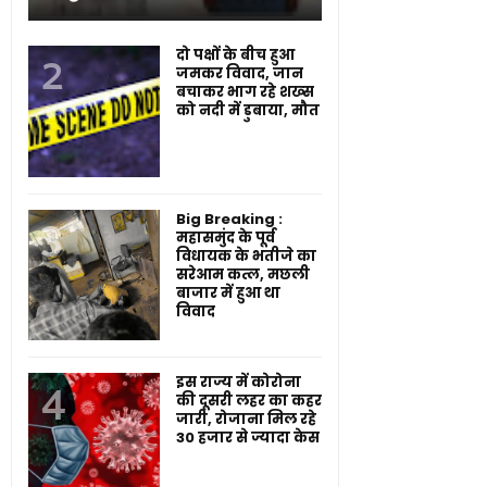
दो पक्षों के बीच हुआ
जमकर विवाद, जान
बचाकर भाग रहे शख्स
को नदी में डुबाया, मौत
Big Breaking :
महासमुंद के पूर्व
विधायक के भतीजे का
सरेआम कत्ल, मछली
बाजार में हुआ था
विवाद
इस राज्य में कोरोना
की दूसरी लहर का कहर
जारी, रोजाना मिल रहे
30 हजार से ज्यादा केस