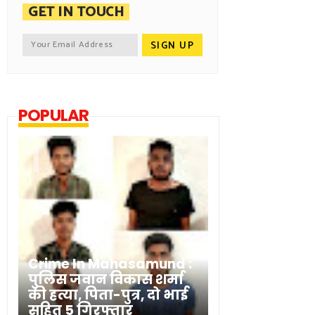
GET IN TOUCH
POPULAR
Crime In Mahasamund :
पुलिस जवान विकास शर्मा
की हत्या, पिता-पुत्र, दो भाई
सहित 5 गिरफ्तार