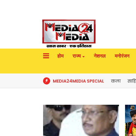
होम
राज्य
नेशनल
मनोरंजन
MEDIA24MEDIA SPECIAL
कला
साहि