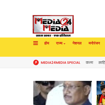
होम
राज्य
नेशनल
मनोरंजन
MEDIA24MEDIA SPECIAL
कला
साहि