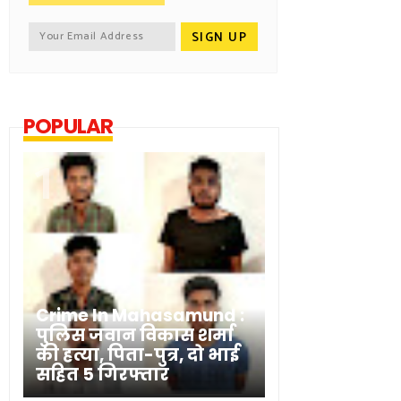
POPULAR
Crime In Mahasamund :
पुलिस जवान विकास शर्मा
की हत्या, पिता-पुत्र, दो भाई
सहित 5 गिरफ्तार