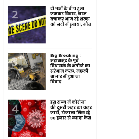
दो पक्षों के बीच हुआ
जमकर विवाद, जान
बचाकर भाग रहे शख्स
को नदी में डुबाया, मौत
Big Breaking :
महासमुंद के पूर्व
विधायक के भतीजे का
सरेआम कत्ल, मछली
बाजार में हुआ था
विवाद
इस राज्य में कोरोना
की दूसरी लहर का कहर
जारी, रोजाना मिल रहे
30 हजार से ज्यादा केस