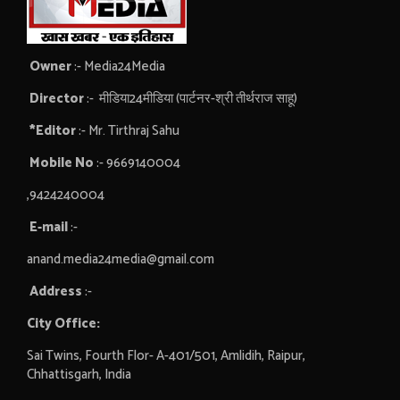
Owner
:- Media24Media
Director
:- मीडिया24मीडिया (पार्टनर-श्री तीर्थराज साहू)
*Editor
:- Mr. Tirthraj Sahu
Mobile No
:- 9669140004
,9424240004
E-mail
:-
anand.media24media@gmail.com
Address
:-
City Office:
Sai Twins, Fourth Flor- A-401/501, Amlidih, Raipur,
Chhattisgarh, India