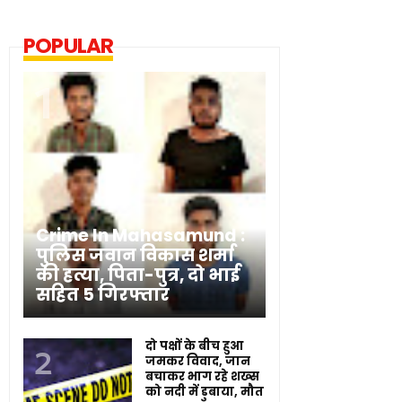
POPULAR
Crime In Mahasamund :
पुलिस जवान विकास शर्मा
की हत्या, पिता-पुत्र, दो भाई
सहित 5 गिरफ्तार
दो पक्षों के बीच हुआ
जमकर विवाद, जान
बचाकर भाग रहे शख्स
को नदी में डुबाया, मौत