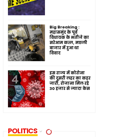
Big Breaking :
महासमुंद के पूर्व
विधायक के भतीजे का
सरेआम कत्ल, मछली
बाजार में हुआ था
विवाद
इस राज्य में कोरोना
की दूसरी लहर का कहर
जारी, रोजाना मिल रहे
30 हजार से ज्यादा केस
POLITICS