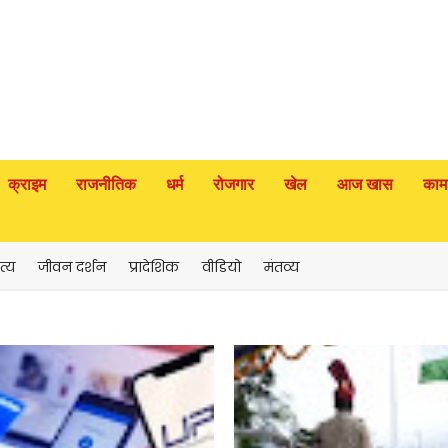
क्राइम
राजनीतिक
धर्म
रोजगार
खेल
आज खास
काम
त्य
जीवन दर्शन
प्रादेशिक
वीडियो
मंतव्य