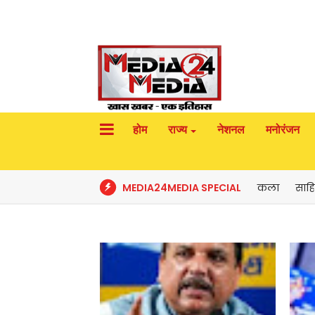
होम
राज्य
नेशनल
मनोरंजन
MEDIA24MEDIA SPECIAL
कला
साहि