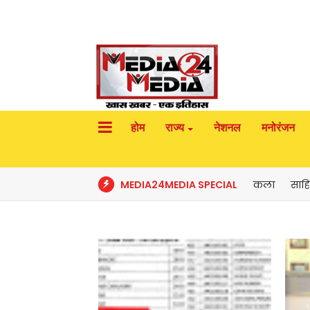
होम
राज्य
नेशनल
मनोरंजन
MEDIA24MEDIA SPECIAL
कला
साहि