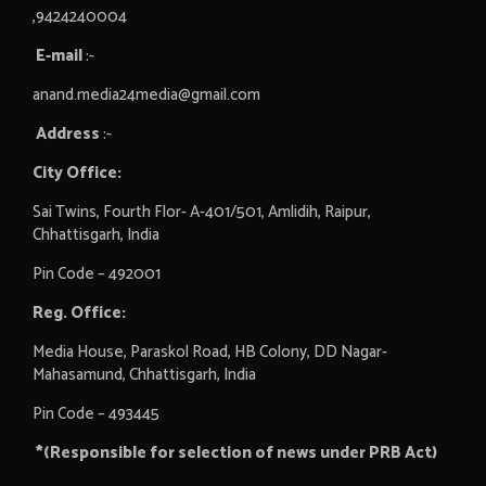
,9424240004
E-mail
:-
anand.media24media@gmail.com
Address
:-
City Office:
Sai Twins, Fourth Flor- A-401/501, Amlidih, Raipur,
Chhattisgarh, India
Pin Code – 492001
Reg. Office:
Media House, Paraskol Road, HB Colony, DD Nagar-
Mahasamund, Chhattisgarh, India
Pin Code – 493445
*(Responsible for selection of news under PRB Act)