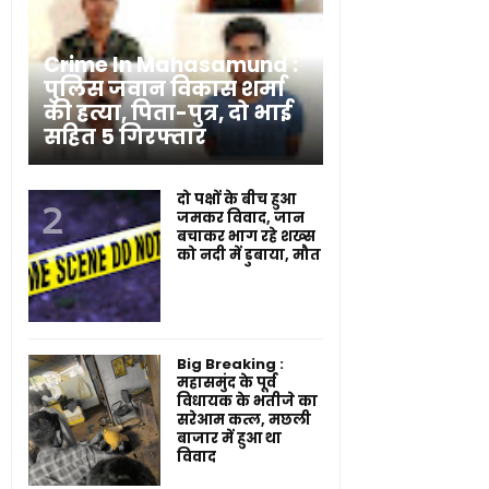
Crime In Mahasamund :
पुलिस जवान विकास शर्मा
की हत्या, पिता-पुत्र, दो भाई
सहित 5 गिरफ्तार
दो पक्षों के बीच हुआ
जमकर विवाद, जान
बचाकर भाग रहे शख्स
को नदी में डुबाया, मौत
Big Breaking :
महासमुंद के पूर्व
विधायक के भतीजे का
सरेआम कत्ल, मछली
बाजार में हुआ था
विवाद