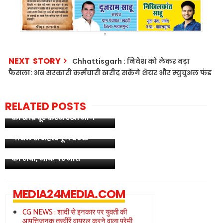
NEXT STORY
Chhattisgarh : निवेश को लेकर बड़ा
फैसला: अब सरकारी कर्मचारी खरीद सकेंगे शेयर और म्युचुअल फंड
राष्ट्रीय सेमीनार में किसान
नेता पारसनाथ साहू ने लिया
RELATED POSTS
भाग, किसानों की समस्याओं
छत्तीसगढ़ के विकास और
को शीघ्र दूर करने रखी मांग
औद्योगिक नीतियों पर सीएम
साय की केंद्रीय मंत्री पीयूष
गोयल से महत्वपूर्ण बैठक
Chhattisgarh : अवैध रेत
परिवहन करते ट्रैक्टर ने बच्ची
को रौंदा, मौके पर मौत
MEDIA24MEDIA.COM
CG NEWS : शादी से इनकार पर युवती की
आपत्तिजनक तस्वीरें वायरल करने वाला प्रेमी