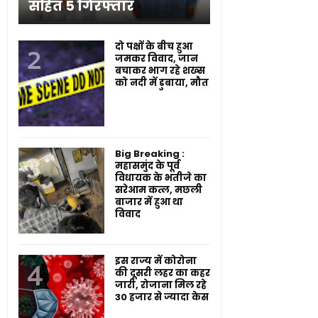
सहित 5 गिरफ्तार
दो पक्षों के बीच हुआ
जमकर विवाद, जान
बचाकर भाग रहे शख्स
को नदी में डुबाया, मौत
Big Breaking :
महासमुंद के पूर्व
विधायक के भतीजे का
सरेआम कत्ल, मछली
बाजार में हुआ था
विवाद
इस राज्य में कोरोना
की दूसरी लहर का कहर
जारी, रोजाना मिल रहे
30 हजार से ज्यादा केस