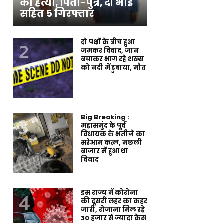
की हत्या, पिता-पुत्र, दो भाई
सहित 5 गिरफ्तार
दो पक्षों के बीच हुआ
जमकर विवाद, जान
बचाकर भाग रहे शख्स
को नदी में डुबाया, मौत
Big Breaking :
महासमुंद के पूर्व
विधायक के भतीजे का
सरेआम कत्ल, मछली
बाजार में हुआ था
विवाद
इस राज्य में कोरोना
की दूसरी लहर का कहर
जारी, रोजाना मिल रहे
30 हजार से ज्यादा केस