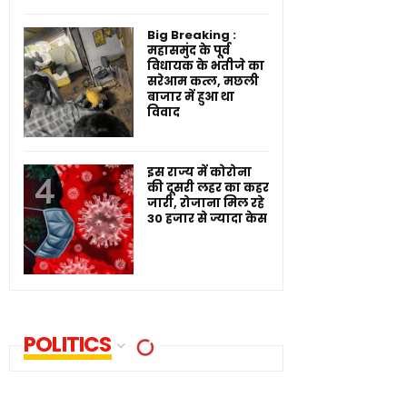
Big Breaking :
महासमुंद के पूर्व
विधायक के भतीजे का
सरेआम कत्ल, मछली
बाजार में हुआ था
विवाद
इस राज्य में कोरोना
की दूसरी लहर का कहर
जारी, रोजाना मिल रहे
30 हजार से ज्यादा केस
POLITICS