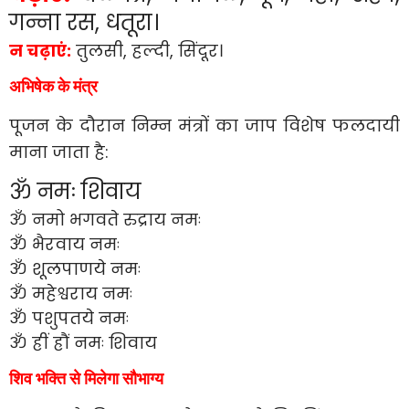
गन्ना रस, धतूरा।
न चढ़ाएं:
तुलसी, हल्दी, सिंदूर।
अभिषेक के मंत्र
पूजन के दौरान निम्न मंत्रों का जाप विशेष फलदायी
माना जाता है:
ॐ नमः शिवाय
ॐ नमो भगवते रुद्राय नमः
ॐ भैरवाय नमः
ॐ शूलपाणये नमः
ॐ महेश्वराय नमः
ॐ पशुपतये नमः
ॐ ह्रीं ह्रौं नमः शिवाय
शिव भक्ति से मिलेगा सौभाग्य