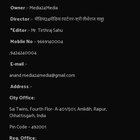
Owner
:- Media24Media
Director
:- मीडिया24मीडिया (पार्टनर-श्री तीर्थराज साहू)
*Editor
:- Mr. Tirthraj Sahu
Mobile No
:- 9669140004
,9424240004
E-mail
:-
anand.media24media@gmail.com
Address
:-
City Office:
Sai Twins, Fourth Flor- A-401/501, Amlidih, Raipur,
Chhattisgarh, India
Pin Code – 492001
Reg. Office: