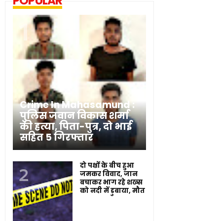
POPULAR
Crime In Mahasamund :
पुलिस जवान विकास शर्मा
की हत्या, पिता-पुत्र, दो भाई
सहित 5 गिरफ्तार
दो पक्षों के बीच हुआ
जमकर विवाद, जान
बचाकर भाग रहे शख्स
को नदी में डुबाया, मौत