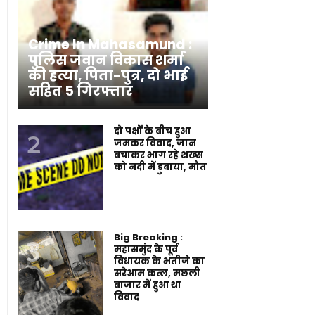
Crime In Mahasamund :
पुलिस जवान विकास शर्मा
की हत्या, पिता-पुत्र, दो भाई
सहित 5 गिरफ्तार
दो पक्षों के बीच हुआ
जमकर विवाद, जान
बचाकर भाग रहे शख्स
को नदी में डुबाया, मौत
Big Breaking :
महासमुंद के पूर्व
विधायक के भतीजे का
सरेआम कत्ल, मछली
बाजार में हुआ था
विवाद