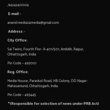
,9424240004
E-mail
:-
anand.media24media@gmail.com
Address
:-
City Office:
Sai Twins, Fourth Flor- A-401/501, Amlidih, Raipur,
Chhattisgarh, India
Pin Code – 492001
Reg. Office:
Media House, Paraskol Road, HB Colony, DD Nagar-
Mahasamund, Chhattisgarh, India
Pin Code – 493445
*(Responsible for selection of news under PRB Act)