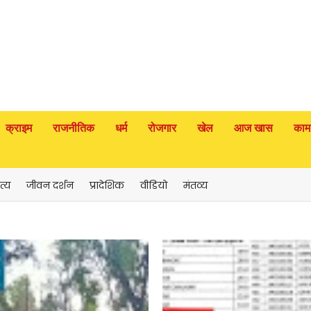
क्राइम
राजनीतिक
धर्म
रोजगार
खेल
आज खास
काम
त्य
जीवन दर्शन
प्रादेशिक
वीडियो
मंतव्य