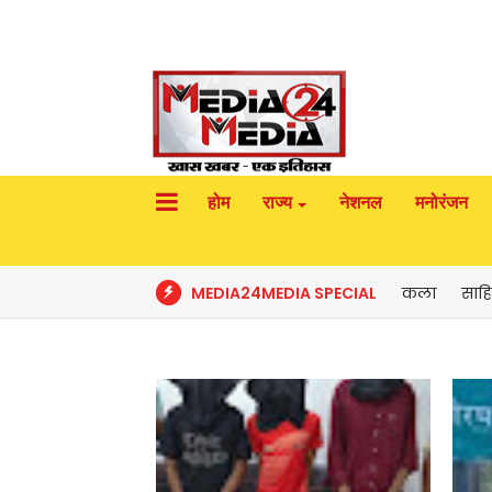
होम
राज्य
नेशनल
मनोरंजन
MEDIA24MEDIA SPECIAL
कला
साहि