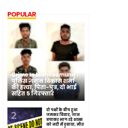
POPULAR
Crime In Mahasamund :
पुलिस जवान विकास शर्मा
की हत्या, पिता-पुत्र, दो भाई
सहित 5 गिरफ्तार
दो पक्षों के बीच हुआ
जमकर विवाद, जान
बचाकर भाग रहे शख्स
को नदी में डुबाया, मौत