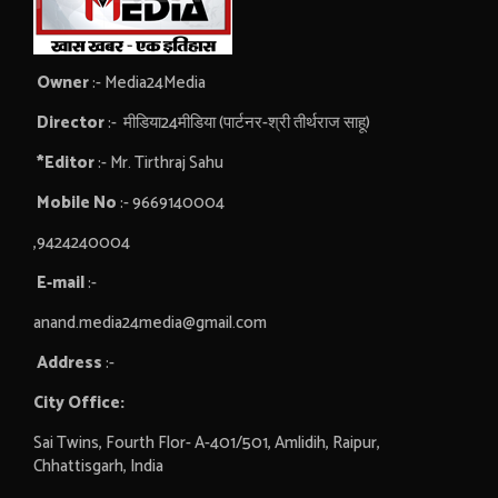
Owner
:- Media24Media
Director
:- मीडिया24मीडिया (पार्टनर-श्री तीर्थराज साहू)
*Editor
:- Mr. Tirthraj Sahu
Mobile No
:- 9669140004
,9424240004
E-mail
:-
anand.media24media@gmail.com
Address
:-
City Office:
Sai Twins, Fourth Flor- A-401/501, Amlidih, Raipur,
Chhattisgarh, India