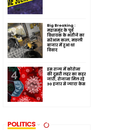
Big Breaking :
महासमुंद के पूर्व
विधायक के भतीजे का
सरेआम कत्ल, मछली
बाजार में हुआ था
विवाद
इस राज्य में कोरोना
की दूसरी लहर का कहर
जारी, रोजाना मिल रहे
30 हजार से ज्यादा केस
POLITICS