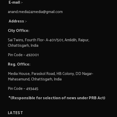
E-mail
:-
anand.media24media@gmail.com
Address
:-
City Office:
Sai Twins, Fourth Flor- A-401/501, Amlidih, Raipur,
Chhattisgarh, India
Pin Code – 492001
Reg. Office:
Media House, Paraskol Road, HB Colony, DD Nagar-
Mahasamund, Chhattisgarh, India
Pin Code – 493445
*(Responsible for selection of news under PRB Act)
LATEST