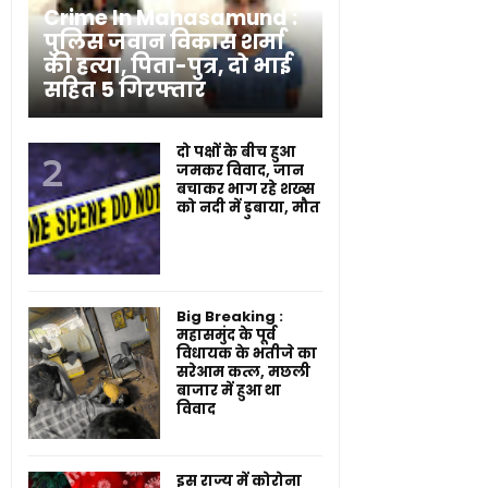
Crime In Mahasamund :
पुलिस जवान विकास शर्मा
की हत्या, पिता-पुत्र, दो भाई
सहित 5 गिरफ्तार
दो पक्षों के बीच हुआ
जमकर विवाद, जान
बचाकर भाग रहे शख्स
को नदी में डुबाया, मौत
Big Breaking :
महासमुंद के पूर्व
विधायक के भतीजे का
सरेआम कत्ल, मछली
बाजार में हुआ था
विवाद
इस राज्य में कोरोना