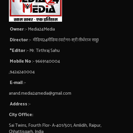
Owner
:- Media24Media
Director
:- मीडिया24मीडिया (पार्टनर-श्री तीर्थराज साहू)
*Editor
:- Mr. Tirthraj Sahu
Mobile No
:- 9669140004
,9424240004
E-mail
:-
anand.media24media@gmail.com
Address
:-
City Office:
Sai Twins, Fourth Flor- A-401/501, Amlidih, Raipur,
Chhattisgarh, India