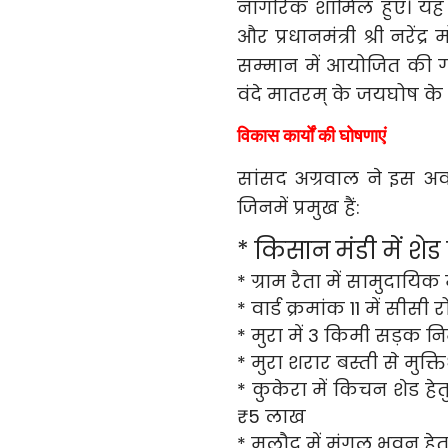
नागरिक शामिल हुए। यह या
और प्रधानमंत्री श्री नरेंद
सम्मान में आयोजित की 
वंदे मातरम् के जयघोष के स
विकास कार्यों की घोषणाएं
सांसद अग्रवाल ने इस अव
जिनमें प्रमुख हैं:
* किसान मंडी में शेड 
* ग्राम रैता में सामुदाय
* वार्ड क्रमांक 11 में सीसी
* मुरा में 3 किमी सड़क न
* मुरा शरार बस्ती से मुक्
* कुकेरा में किचन शेड हेतु
₹5 लाख
* मलौद में मंगल भवन हे