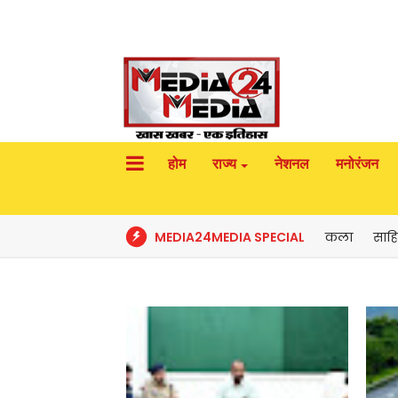
होम
राज्य
नेशनल
मनोरंजन
MEDIA24MEDIA SPECIAL
कला
साहि