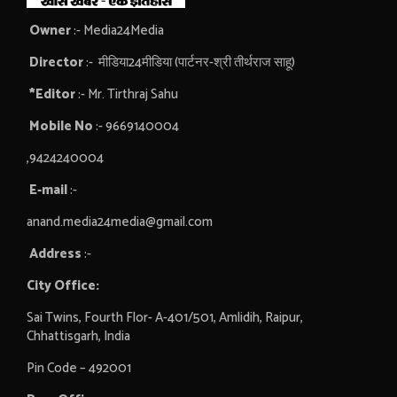
Owner
:- Media24Media
Director
:- मीडिया24मीडिया (पार्टनर-श्री तीर्थराज साहू)
*Editor
:- Mr. Tirthraj Sahu
Mobile No
:- 9669140004
,9424240004
E-mail
:-
anand.media24media@gmail.com
Address
:-
City Office:
Sai Twins, Fourth Flor- A-401/501, Amlidih, Raipur,
Chhattisgarh, India
Pin Code – 492001