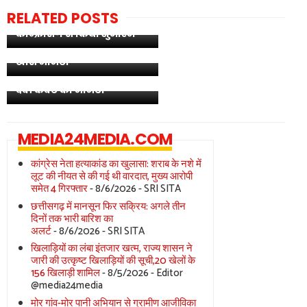
अभनपुर-रायपुर मेमू ट्रेन को
RELATED POSTS
हरी झंडी: पीएम मोदी ने वीडियो
छत्तीसगढ़ की सांस्कृतिक
कॉन्फ्रेंसिंग से किया शुभारंभ
CM साय ने PM मोदी को भेंट
पहचान और महिला
किया बिलासा देवी केवट का
सशक्तिकरण का प्रतीक भेंट:
खास मोमेंटो
मुख्यमंत्री साय ने प्रधानमंत्री
मोदी को भेंट किया बिलासा
देवी केवट का मोमेंटो
MEDIA24MEDIA.COM
कांग्रेस नेता हत्याकांड का खुलासा: शराब के नशे में
लूट की नीयत से की गई थी वारदात, मुख्य आरोपी
समेत 4 गिरफ्तार
- 8/6/2026
- SRI SITA
छत्तीसगढ़ में मानसून फिर सक्रिय: अगले तीन
दिनों तक भारी बारिश का
अलर्ट
- 8/6/2026
- SRI SITA
खिलाड़ियों का लंबा इंतजार खत्म, राज्य शासन ने
जारी की उत्कृष्ट खिलाड़ियों की सूची,20 खेलों के
156 खिलाड़ी शामिल
- 8/5/2026
- Editor
@media24media
मोर गांव-मोर पानी अभियान से ग्रामीण आजीविका