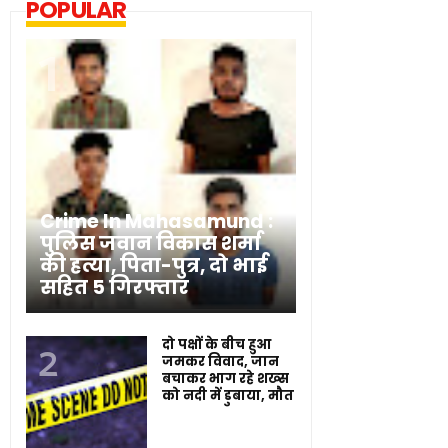
POPULAR
Crime In Mahasamund :
पुलिस जवान विकास शर्मा
की हत्या, पिता-पुत्र, दो भाई
सहित 5 गिरफ्तार
दो पक्षों के बीच हुआ
जमकर विवाद, जान
बचाकर भाग रहे शख्स
को नदी में डुबाया, मौत