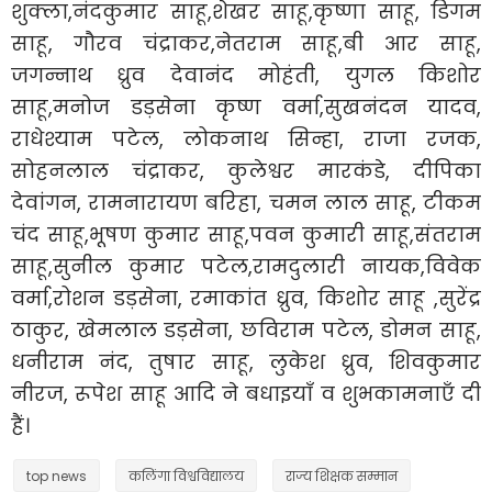
शुक्ला,नंदकुमार साहू,शेखर साहू,कृष्णा साहू, डिगम
साहू, गौरव चंद्राकर,नेतराम साहू,बी आर साहू,
जगन्नाथ ध्रुव देवानंद मोहंती, युगल किशोर
साहू,मनोज डड़सेना कृष्ण वर्मा,सुखनंदन यादव,
राधेश्याम पटेल, लोकनाथ सिन्हा, राजा रजक,
सोहनलाल चंद्राकर, कुलेश्वर मारकंडे, दीपिका
देवांगन, रामनारायण बरिहा, चमन लाल साहू, टीकम
चंद साहू,भूषण कुमार साहू,पवन कुमारी साहू,संतराम
साहू,सुनील कुमार पटेल,रामदुलारी नायक,विवेक
वर्मा,रोशन डड़सेना, रमाकांत ध्रुव, किशोर साहू ,सुरेंद्र
ठाकुर, खेमलाल डड़सेना, छविराम पटेल, डोमन साहू,
धनीराम नंद, तुषार साहू, लुकेश ध्रुव, शिवकुमार
नीरज, रूपेश साहू आदि ने बधाइयाँ व शुभकामनाएँ दी
हैं।
top news
कलिंगा विश्वविद्यालय
राज्य शिक्षक सम्मान