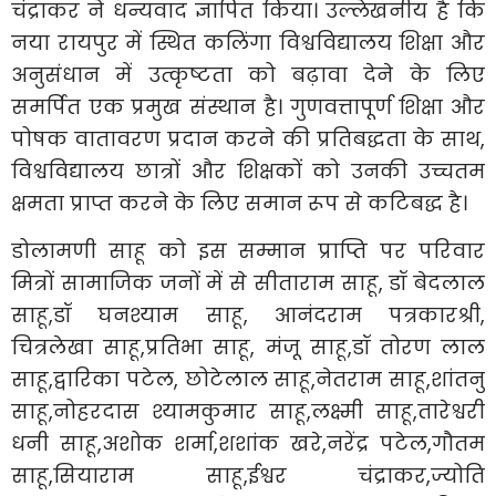
चंद्राकर ने धन्यवाद ज्ञापित किया। उल्लेखनीय है कि
नया रायपुर में स्थित कलिंगा विश्वविद्यालय शिक्षा और
अनुसंधान में उत्कृष्टता को बढ़ावा देने के लिए
समर्पित एक प्रमुख संस्थान है। गुणवत्तापूर्ण शिक्षा और
पोषक वातावरण प्रदान करने की प्रतिबद्धता के साथ,
विश्वविद्यालय छात्रों और शिक्षकों को उनकी उच्चतम
क्षमता प्राप्त करने के लिए समान रूप से कटिबद्ध है।
डोलामणी साहू को इस सम्मान प्राप्ति पर परिवार
मित्रों सामाजिक जनों में से सीताराम साहू, डॉ बेदलाल
साहू,डॉ घनश्याम साहू, आनंदराम पत्रकारश्री,
चित्रलेखा साहू,प्रतिभा साहू, मंजू साहू,डॉ तोरण लाल
साहू,द्वारिका पटेल, छोटेलाल साहू,नेतराम साहू,शांतनु
साहू,नोहरदास श्यामकुमार साहू,लक्ष्मी साहू,तारेश्वरी
धनी साहू,अशोक शर्मा,शशांक खरे,नरेंद्र पटेल,गौतम
साहू,सियाराम साहू,ईश्वर चंद्राकर,ज्योति