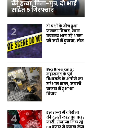
की हत्या, पिता-पुत्र, दो भाई
सहित 5 गिरफ्तार
दो पक्षों के बीच हुआ
जमकर विवाद, जान
बचाकर भाग रहे शख्स
को नदी में डुबाया, मौत
Big Breaking :
महासमुंद के पूर्व
विधायक के भतीजे का
सरेआम कत्ल, मछली
बाजार में हुआ था
विवाद
इस राज्य में कोरोना
की दूसरी लहर का कहर
जारी, रोजाना मिल रहे
30 हजार से ज्यादा केस