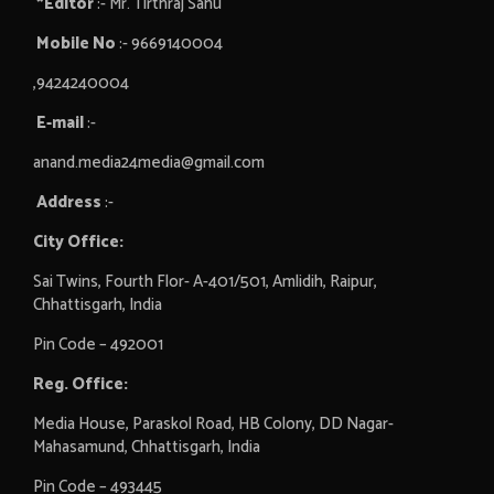
*Editor
:- Mr. Tirthraj Sahu
Mobile No
:- 9669140004
,9424240004
E-mail
:-
anand.media24media@gmail.com
Address
:-
City Office:
Sai Twins, Fourth Flor- A-401/501, Amlidih, Raipur,
Chhattisgarh, India
Pin Code – 492001
Reg. Office:
Media House, Paraskol Road, HB Colony, DD Nagar-
Mahasamund, Chhattisgarh, India
Pin Code – 493445