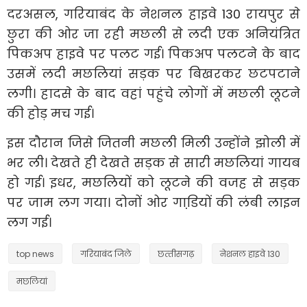
दरअसल, गरियाबंद के नेशनल हाइवे 130 रायपुर से
छुरा की ओर जा रही मछली से लदी एक अनियंत्रित
पिकअप हाइवे पर पलट गई। पिकअप पलटने के बाद
उसमें लदी मछलियां सड़क पर बिखरकर छटपटाने
लगी। हादसे के बाद वहां पहुंचे लोगों में मछली लूटने
की होड़ मच गई।
इस दौरान जिसे जितनी मछली मिली उन्होंने झोली में
भर ली। देखते ही देखते सड़क से सारी मछलियां गायब
हो गई। इधर, मछलियों को लूटने की वजह से सड़क
पर जाम लग गया। दोनों ओर गाडि़यों की लंबी लाइन
लग गई।
top news
गरियाबंद जिले
छत्‍तीसगढ़
नेशनल हाइवे 130
मछलियां