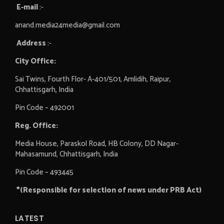
E-mail
:-
anand.media24media@gmail.com
Address
:-
City Office:
Sai Twins, Fourth Flor- A-401/501, Amlidih, Raipur,
Chhattisgarh, India
Pin Code – 492001
Reg. Office:
Media House, Paraskol Road, HB Colony, DD Nagar-
Mahasamund, Chhattisgarh, India
Pin Code – 493445
*(Responsible for selection of news under PRB Act)
LATEST