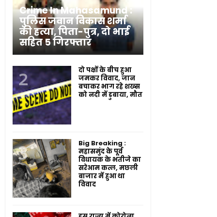
Crime In Mahasamund :
पुलिस जवान विकास शर्मा
की हत्या, पिता-पुत्र, दो भाई
सहित 5 गिरफ्तार
दो पक्षों के बीच हुआ
जमकर विवाद, जान
बचाकर भाग रहे शख्स
को नदी में डुबाया, मौत
Big Breaking :
महासमुंद के पूर्व
विधायक के भतीजे का
सरेआम कत्ल, मछली
बाजार में हुआ था
विवाद
इस राज्य में कोरोना