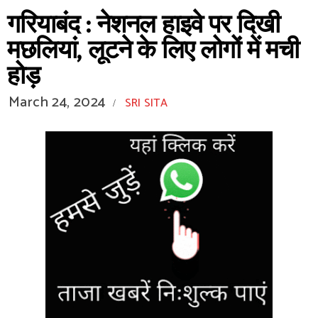
गरियाबंद : नेशनल हाइवे पर दिखी
मछलियां, लूटने के लिए लोगों में मची
होड़
March 24, 2024
SRI SITA
/