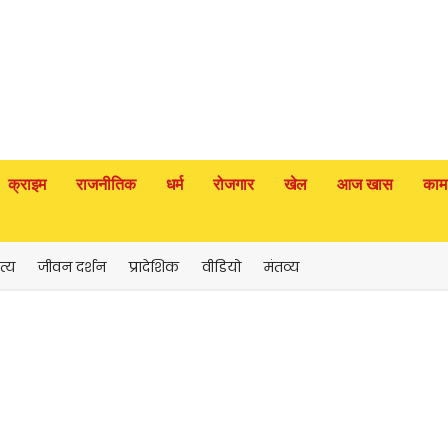
क्राइम
राजनीतिक
धर्म
रोजगार
खेल
आज खास
काम
त्य
जीवन दर्शन
प्रादेशिक
वीडियो
मंतव्य