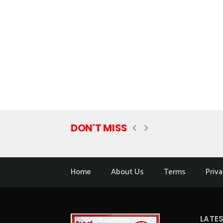
DON'T MISS
Home
About Us
Terms
Priva
LATE