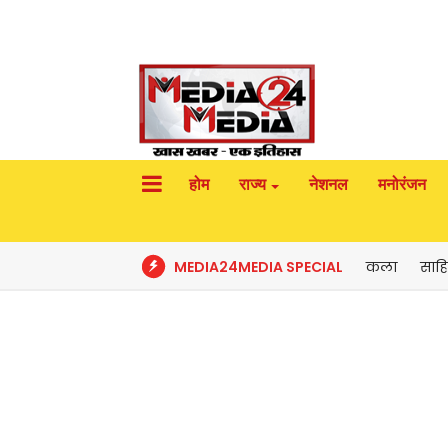
होम
राज्य
नेशनल
मनोरंजन
MEDIA24MEDIA SPECIAL
कला
साहि