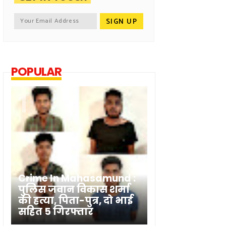
POPULAR
Crime In Mahasamund :
पुलिस जवान विकास शर्मा
की हत्या, पिता-पुत्र, दो भाई
सहित 5 गिरफ्तार