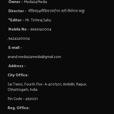
Owner
:- Media24Media
Director
:- मीडिया24मीडिया (पार्टनर-श्री तीर्थराज साहू)
*Editor
:- Mr. Tirthraj Sahu
Mobile No
:- 9669140004
,9424240004
E-mail
:-
anand.media24media@gmail.com
Address
:-
City Office:
Sai Twins, Fourth Flor- A-401/501, Amlidih, Raipur,
Chhattisgarh, India
Pin Code – 492001
Reg. Office: