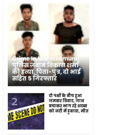
Crime In Mahasamund :
पुलिस जवान विकास शर्मा
की हत्या, पिता-पुत्र, दो भाई
सहित 5 गिरफ्तार
दो पक्षों के बीच हुआ
जमकर विवाद, जान
बचाकर भाग रहे शख्स
को नदी में डुबाया, मौत