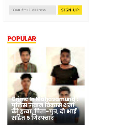
POPULAR
Crime In Mahasamund :
पुलिस जवान विकास शर्मा
की हत्या, पिता-पुत्र, दो भाई
सहित 5 गिरफ्तार