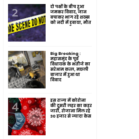
दो पक्षों के बीच हुआ
जमकर विवाद, जान
बचाकर भाग रहे शख्स
को नदी में डुबाया, मौत
Big Breaking :
महासमुंद के पूर्व
विधायक के भतीजे का
सरेआम कत्ल, मछली
बाजार में हुआ था
विवाद
इस राज्य में कोरोना
की दूसरी लहर का कहर
जारी, रोजाना मिल रहे
30 हजार से ज्यादा केस