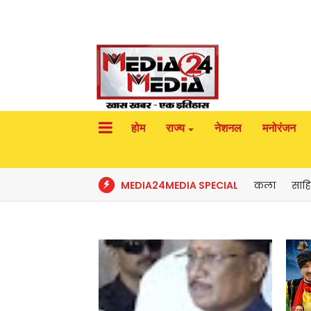
होम
राज्य
नेशनल
मनोरंजन
MEDIA24MEDIA SPECIAL
कला
साहि