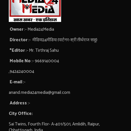
Owner
:- Media24Media
Director
:- मीडिया24मीडिया (पार्टनर-श्री तीर्थराज साहू)
*Editor
:- Mr. Tirthraj Sahu
Mobile No
:- 9669140004
,9424240004
E-mail
:-
anand.media24media@gmail.com
Address
:-
City Office:
Sai Twins, Fourth Flor- A-401/501, Amlidih, Raipur,
Chhattisgarh, India