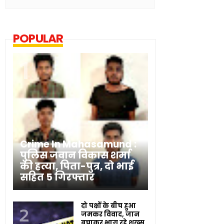
POPULAR
Crime In Mahasamund :
पुलिस जवान विकास शर्मा
की हत्या, पिता-पुत्र, दो भाई
सहित 5 गिरफ्तार
दो पक्षों के बीच हुआ
जमकर विवाद, जान
बचाकर भाग रहे शख्स