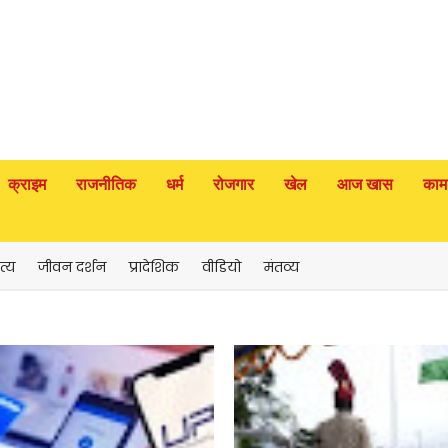
क्राइम
राजनीतिक
धर्म
रोजगार
खेल
आज खास
काम
त्य
जीवन दर्शन
प्रादेशिक
वीडियो
मंतव्य