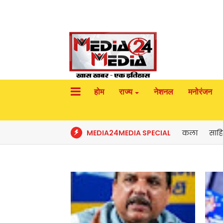
होम
राज्य
नेशनल
मनोरंजन
MEDIA24MEDIA SPECIAL
कला
साहि